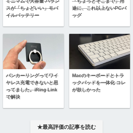
ミニマムで大容量 バラン
「ちょっとそこまで」用
スが「ちょどいい」モバ
途に、これ以上ないPCバ
イルバッテリー
ッグ
バンカーリングってワイ
Macのキーボードとトラ
ヤレス充電できないと思
ックパッドを一体化 コレ
ってました。iRing Link
が欲しかった
で解決
★
最高評価
の記事を読む